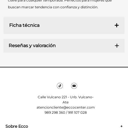
clave para cualquier temporada. Perfectos para mujeres que
buscan marcar tendencia con confianza y distinción.
Ficha técnica
Reseñas y valoración
MATERIAL
CUERO
MATERIAL FORRO
CUERO
MATERIAL PLANTILLA
CUERO
MATERIAL PLANTA
GOMA
Calle Vulcano 221 - Urb. Vulcano-
COLOR
NEGRO
Ate
atencioncliente@eccocenter.com
ALTURA TACO
4
989 298 360 / 991 107 028
ALTURA PLATAFORMA
1
Sobre Ecco
+