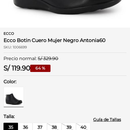
ECCO
Ecco Botin Cuero Mujer Negro Antonia60
SKU
:
1006699
S/
329
.
90
S/
119
.
90
64 %
Guía de Tallas
35
36
37
38
39
40