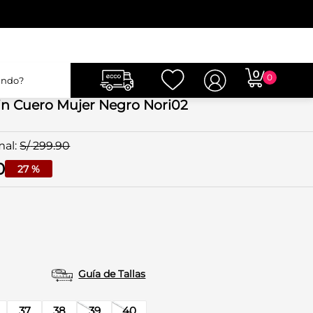
Hola
0
in Cuero Mujer Negro Nori02
S/
299
.
90
0
27 %
Guía de Tallas
37
38
39
40