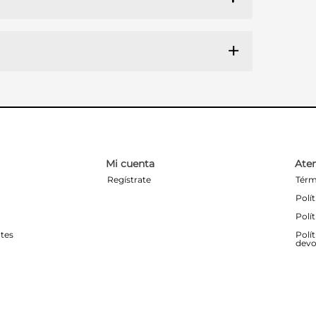
Mi cuenta
Aten
Regístrate
Térm
Polí
Polí
tes
Polí
devo