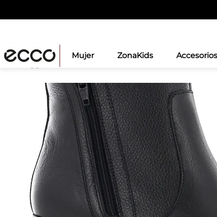
Mujer
ZonaKids
Accesorio
Mujeres
Botas y botines
Ecco Botin Cuero Muje