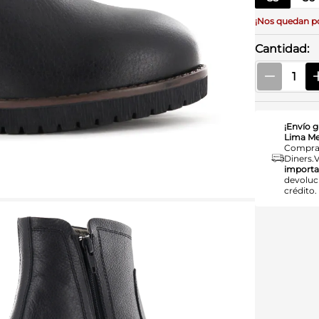
¡Nos quedan p
Cantidad
¡Envío g
Lima Me
Compra
Diners.
importa
devoluc
crédito