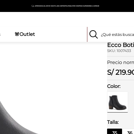
s
🚨Outlet
r Negro Nori02
ECCO
Ecco Bot
SKU
:
1007433
S/
219
.
9
35
36