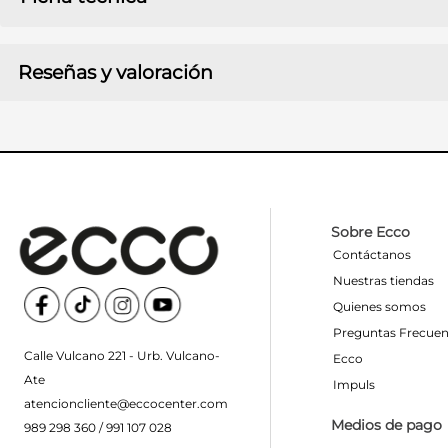
Reseñas y valoración
MATERIAL
CUERO
MATERIAL FORRO
CUERO
MATERIAL
CUERO
PLANTILLA
Sobre Ecco
MATERIAL PLANTA
GOMA
Contáctanos
Nuestras tiendas
COLOR
NEGRO
Quienes somos
Preguntas Frecuen
ALTURA TACO
6
Calle Vulcano 221 - Urb. Vulcano-
Ecco
Ate
Impuls
ALTURA
2
atencioncliente@eccocenter.com
PLATAFORMA
Medios de pago
989 298 360 / 991 107 028