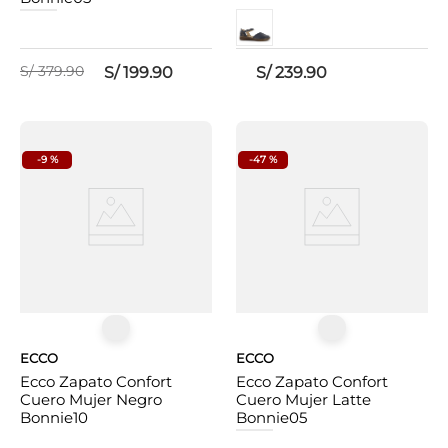
S/
379
.
90
S/
199
.
90
S/
239
.
90
-
9 %
-
47 %
ECCO
ECCO
Ecco Zapato Confort
Ecco Zapato Confort
Cuero Mujer Negro
Cuero Mujer Latte
Bonnie10
Bonnie05