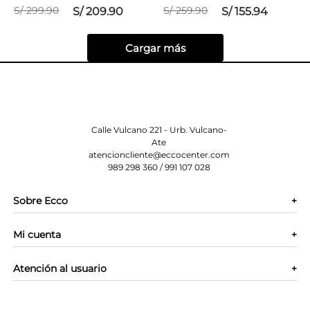
S/
299
.
90
S/
259
.
90
S/
209
.
90
S/
155
.
94
Calle Vulcano 221 - Urb. Vulcano-
Ate
atencioncliente@eccocenter.com
989 298 360 / 991 107 028
Sobre Ecco
+
Mi cuenta
Contáctanos
+
Nuestras tiendas
Atención al usuario
Regístrate
+
Quienes somos
Preguntas Frecuentes
Términos y condiciones