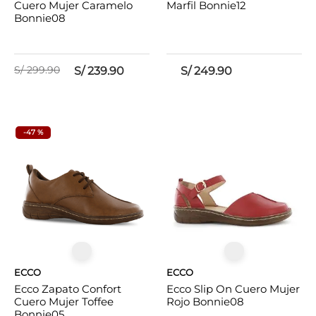
Cuero Mujer Caramelo
Marfil Bonnie12
Bonnie08
S/
299
.
90
S/
239
.
90
S/
249
.
90
-
47 %
ECCO
ECCO
Ecco Zapato Confort
Ecco Slip On Cuero Mujer
Cuero Mujer Toffee
Rojo Bonnie08
Bonnie05