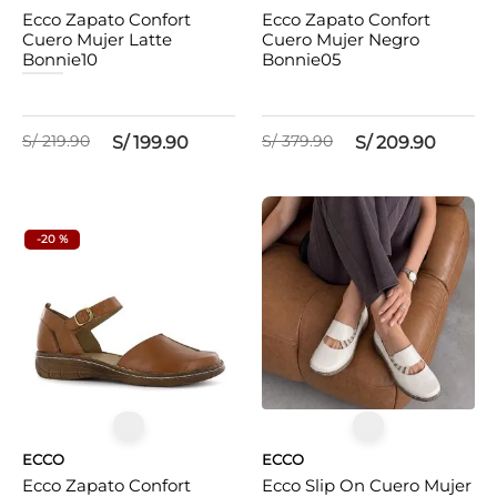
Ecco Zapato Confort
Ecco Zapato Confort
Cuero Mujer Latte
Cuero Mujer Negro
Bonnie10
Bonnie05
S/
219
.
90
S/
379
.
90
S/
199
.
90
S/
209
.
90
-
20 %
ECCO
ECCO
Ecco Zapato Confort
Ecco Slip On Cuero Mujer